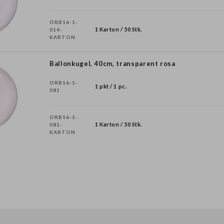
ORB16-1-
1 Karton / 50 Stk.
014-
KARTON
Ballonkugel, 40cm, transparent rosa
ORB16-1-
1 pkt / 1 pc.
081
ORB16-1-
1 Karton / 50 Stk.
081-
KARTON