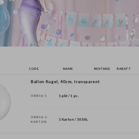
CODE
NAME
BESTAND
RABATT
Ballon Kugel, 40cm, transparent
ORB16-1
1 pkt / 1 pc.
ORB16-1-
1 Karton / 50 Stk.
KARTON