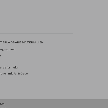
TERLADBARE MATERIALIEN
ng support
e
erdeformular
tionen mit PartyDeco
ren.