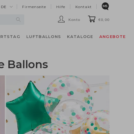
DE
Firmenseite
Hilfe
Kontakt
Konto
€0,00
URTSTAG
LUFTBALLONS
KATALOGE
ANGEBOTE
e Ballons