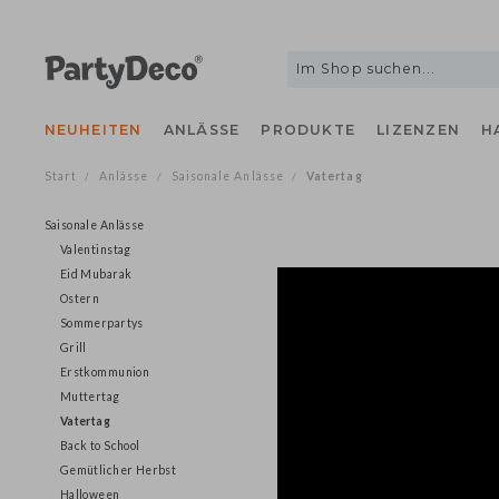
NEUHEITEN
ANLÄSSE
PRODUKTE
LIZENZEN
Start
Anlässe
Saisonale Anlässe
Vatertag
/
/
/
Saisonale Anlässe
Valentinstag
Eid Mubarak
Ostern
Sommerpartys
Grill
Erstkommunion
Muttertag
Vatertag
Back to School
Gemütlicher Herbst