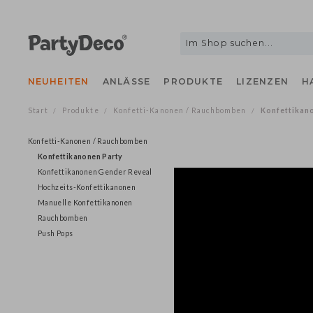
NEUHEITEN
ANLÄSSE
PRODUKTE
LIZENZEN
Start
Produkte
Konfetti-Kanonen / Rauchbomben
Konfetti
/
/
/
Konfetti-Kanonen / Rauchbomben
Konfettikanonen Party
Konfettikanonen Gender Reveal
Hochzeits-Konfettikanonen
Manuelle Konfettikanonen
Rauchbomben
Push Pops