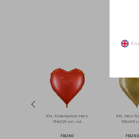
En
XXL-Folienballon Herz,
XXL Herz Fo
136x129 cm, rot
136x129 
FB260
FB260