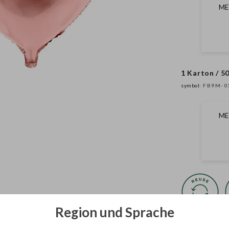
ME
1 Karton / 50
symbol:
FB9M-0
ME
Region und Sprache