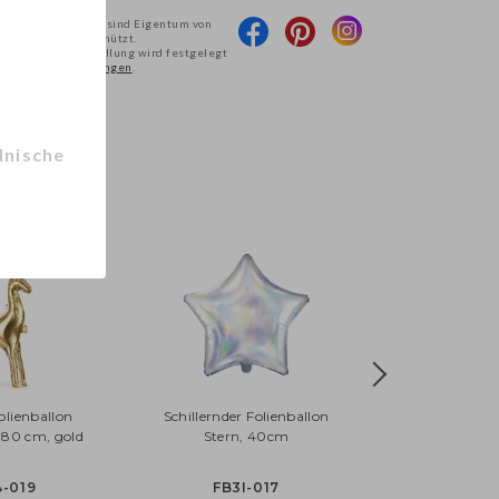
r und ihre Projekte sind Eigentum von
eberrechtlich geschützt.
re Zurverfügungstellung wird festgelegt
 Geschäftsbedingungen
.
lnische
olienballon
Schillernder Folienballon
x 80 cm, gold
Stern, 40cm
4-019
FB3I-017