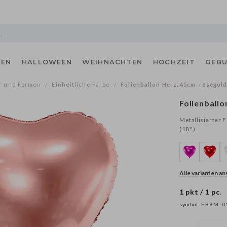
ZEN
HALLOWEEN
WEIHNACHTEN
HOCHZEIT
GEB
r und Formen
Einheitliche Farbe
Folienballon Herz, 45cm, roségol
/
/
Folienballo
Metallisierter 
(18'').
Alle varianten a
1 pkt / 1 pc.
symbol:
FB9M-0