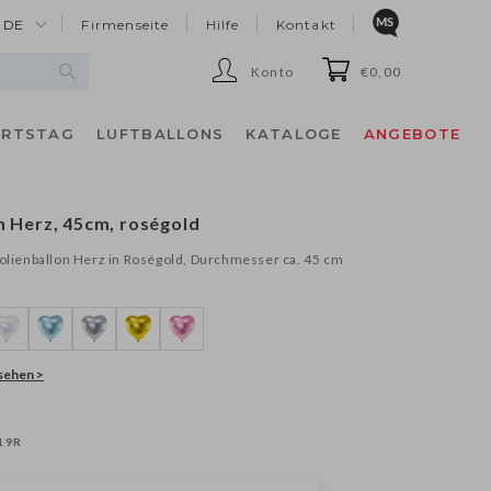
DE
Firmenseite
Hilfe
Kontakt
Konto
€0,00
URTSTAG
LUFTBALLONS
KATALOGE
ANGEBOTE
d
n Herz, 45cm, roségold
Folienballon Herz in Roségold, Durchmesser ca. 45 cm
nsehen >
19R