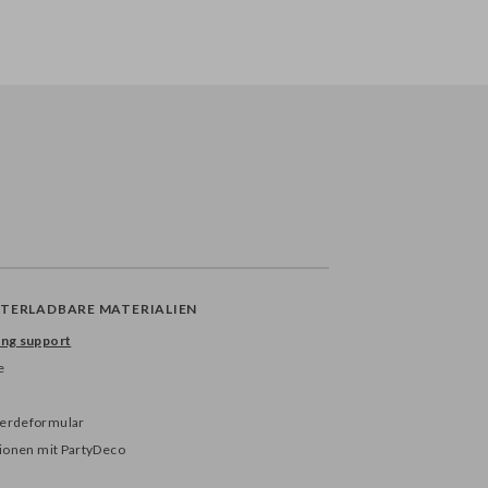
TERLADBARE MATERIALIEN
ng support
e
erdeformular
tionen mit PartyDeco