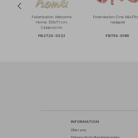
Folienballon Welcome
Folienballon One, 66
Home, 335x71 cm,
roségold
Cappuccino
FB272S-033J
FB75S-019R