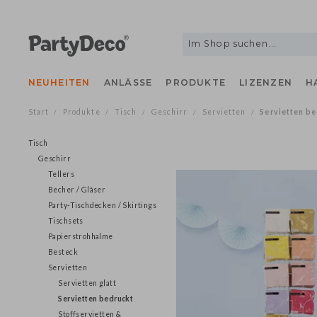
NEUHEITEN
ANLÄSSE
PRODUKTE
LIZENZEN
Start
Produkte
Tisch
Geschirr
Servietten
Serviette
/
/
/
/
/
Tisch
Geschirr
Tellers
Becher / Gläser
Party-Tischdecken / Skirtings
Tischsets
Papierstrohhalme
Besteck
Servietten
Servietten glatt
Servietten bedruckt