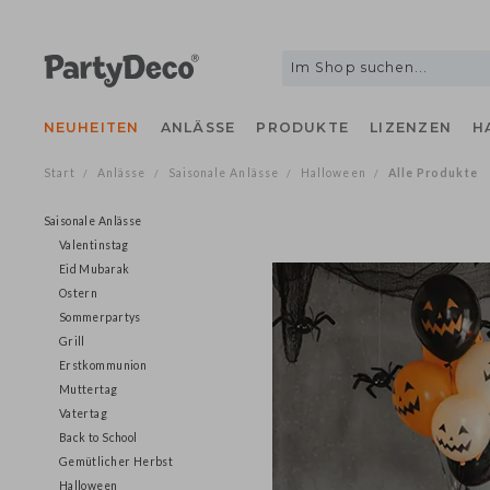
NEUHEITEN
ANLÄSSE
PRODUKTE
LIZENZEN
Start
Anlässe
Saisonale Anlässe
Halloween
Alle Produk
/
/
/
/
Saisonale Anlässe
Valentinstag
Eid Mubarak
Ostern
Sommerpartys
Grill
Erstkommunion
Muttertag
Vatertag
Back to School
Gemütlicher Herbst